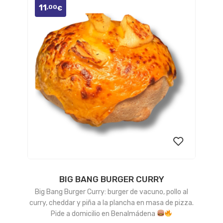
11
,00
€
BIG BANG BURGER CURRY
Añadir
Big Bang Burger Curry: burger de vacuno, pollo al
a la
curry, cheddar y piña a la plancha en masa de pizza.
Pide a domicilio en Benalmádena
lista