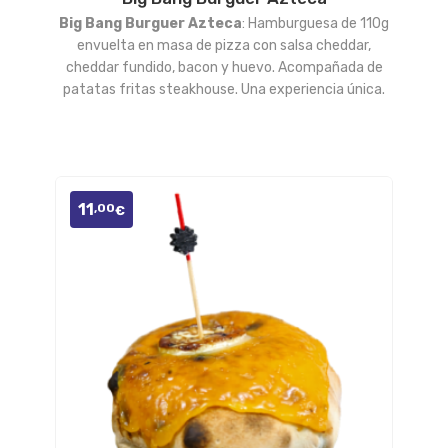
Añadir
Big Bang Burguer Azteca
: Hamburguesa de 110g
a la
envuelta en masa de pizza con salsa cheddar,
cheddar fundido, bacon y huevo. Acompañada de
lista
patatas fritas steakhouse. Una experiencia única.
de
deseos
11
,00
€