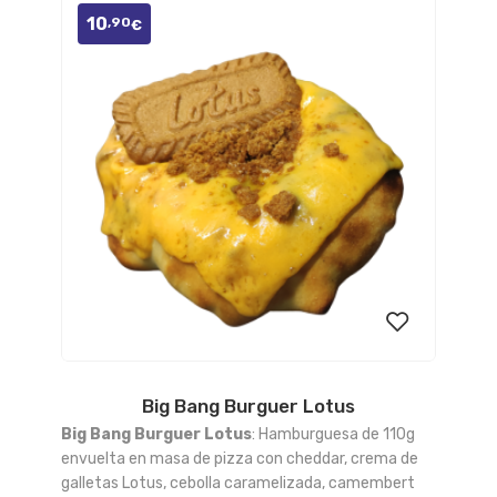
10
,90
€
Big Bang Burguer Lotus
Añadir
Big Bang Burguer Lotus
: Hamburguesa de 110g
a la
envuelta en masa de pizza con cheddar, crema de
galletas Lotus, cebolla caramelizada, camembert