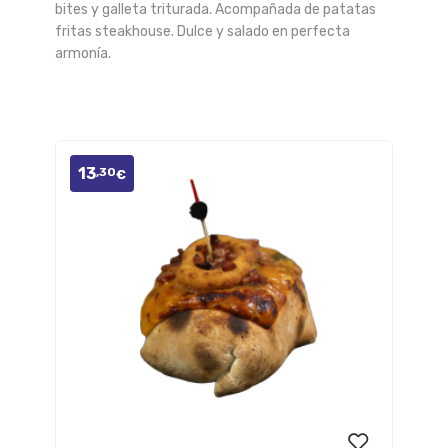
lista
bites y galleta triturada. Acompañada de patatas
fritas steakhouse. Dulce y salado en perfecta
de
armonía.
deseos
13
,30
€