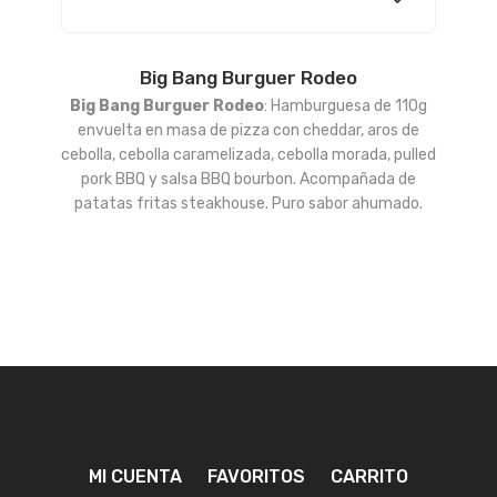
Big Bang Burguer Rodeo
Añadir
Big Bang Burguer Rodeo
: Hamburguesa de 110g
a la
envuelta en masa de pizza con cheddar, aros de
cebolla, cebolla caramelizada, cebolla morada, pulled
lista
pork BBQ y salsa BBQ bourbon. Acompañada de
patatas fritas steakhouse. Puro sabor ahumado.
de
deseos
MI CUENTA
FAVORITOS
CARRITO