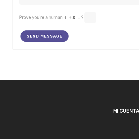
Prove you're a human:
+
= ?
1
3
MI CUENT