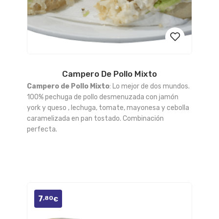
Campero De Pollo Mixto
Añadir
Campero de Pollo Mixto
: Lo mejor de dos mundos.
a la
100% pechuga de pollo desmenuzada con jamón
york y queso , lechuga, tomate, mayonesa y cebolla
lista
caramelizada en pan tostado. Combinación
perfecta.
de
deseos
7
,80
€