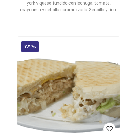
a la
york y queso fundido con lechuga, tomate,
mayonesa y cebolla caramelizada. Sencillo y rico.
lista
de
deseos
7
,20
€