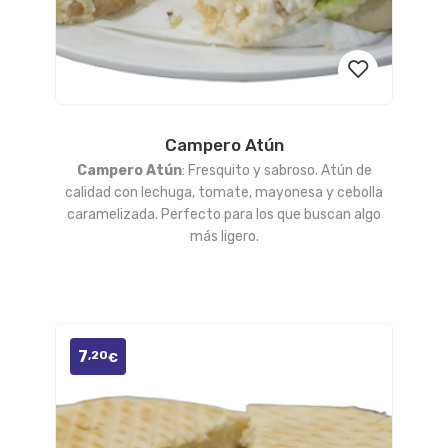
Campero Atún
Añadir
Campero Atún
: Fresquito y sabroso. Atún de
a la
calidad con lechuga, tomate, mayonesa y cebolla
caramelizada. Perfecto para los que buscan algo
lista
más ligero.
de
deseos
7
,20
€