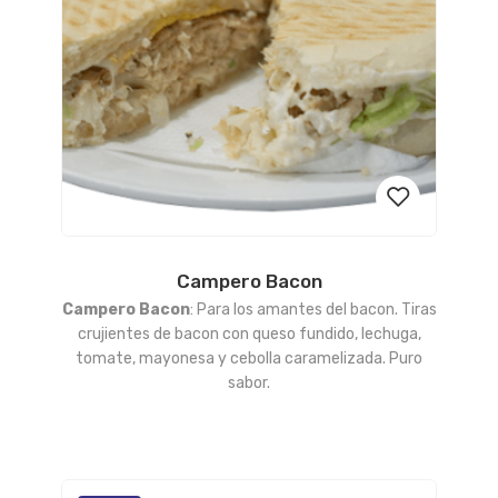
Campero Bacon
Añadir
Campero Bacon
: Para los amantes del bacon. Tiras
a la
crujientes de bacon con queso fundido, lechuga,
tomate, mayonesa y cebolla caramelizada. Puro
lista
sabor.
de
deseos