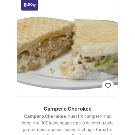
8
,50
€
Campero Cherokee
Añadir
Campero Cherokee
: Nuestro campero más
a la
completo. 100% pechuga de pollo desmenuzada,
jamón, queso, bacon, huevo, lechuga, tomate,
lista