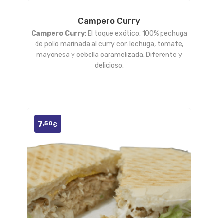
Campero Curry
Añadir
Campero Curry
: El toque exótico. 100% pechuga
a la
de pollo marinada al curry con lechuga, tomate,
mayonesa y cebolla caramelizada. Diferente y
lista
delicioso.
de
deseos
7
,50
€