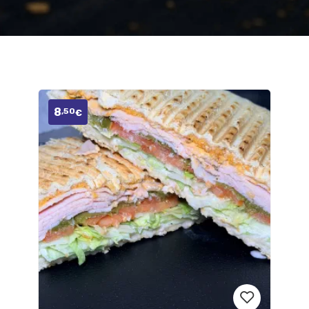
8
,50
€