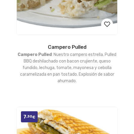
Campero Pulled
Añadir
Campero Pulled
: Nuestro campero estrella. Pulled
a la
BBQ deshilachado con bacon crujiente, queso
fundido, lechuga, tomate, mayonesa y cebolla
lista
caramelizada en pan tostado. Explosión de sabor
ahumado.
de
deseos
7
,30
€