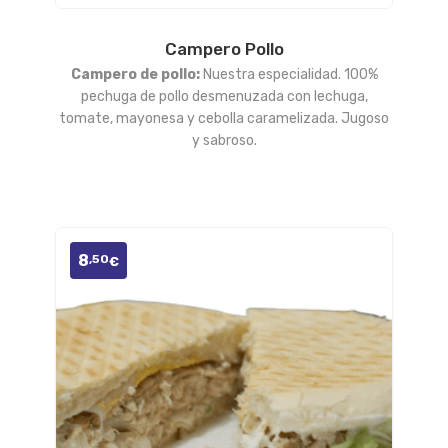
Campero Pollo
Añadir
Campero de pollo:
Nuestra especialidad. 100%
a la
pechuga de pollo desmenuzada con lechuga,
tomate, mayonesa y cebolla caramelizada. Jugoso
lista
y sabroso.
de
deseos
8
,50
€