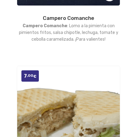
Campero Comanche
Añadir
Campero Comanche
: Lomo a la pimienta con
a la
pimientos fritos, salsa chipotle, lechuga, tomate y
cebolla caramelizada. ¡Para valientes!
lista
de
deseos
7
,00
€