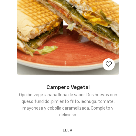
Campero Vegetal
Añadir
Opción vegetariana llena de sabor. Dos huevos con
a la
queso fundido, pimiento frito, lechuga, tomate,
mayonesa y cebolla caramelizada. Completo y
lista
delicioso.
de
LEER